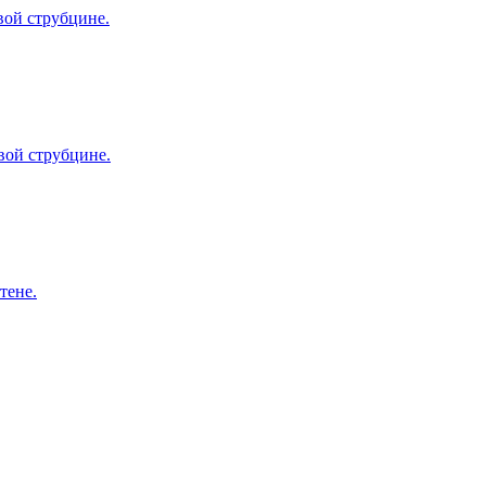
вой струбцине.
вой струбцине.
тене.