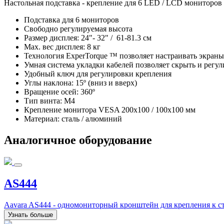
Настольная подставка - крепление для 6 LED / LCD мониторов 
Подставка для 6 мониторов
Свободно регулируемая высота
Размер дисплея: 24"- 32" / 61-81.3 см
Max. вес дисплея: 8 кг
Технология ExperTorque ™ позволяет настраивать экраны
Умная система укладки кабелей позволяет скрыть и регу
Удобный ключ для регулировки крепления
Углы наклона: 15º (вниз и вверх)
Вращение осей: 360º
Тип винта: M4
Крепление монитора VESA 200x100 / 100x100 мм
Материал: сталь / алюминий
Аналогичное оборудование
AS444
Aavara AS444 - одномониторный кронштейн для крепления к ст
Узнать больше