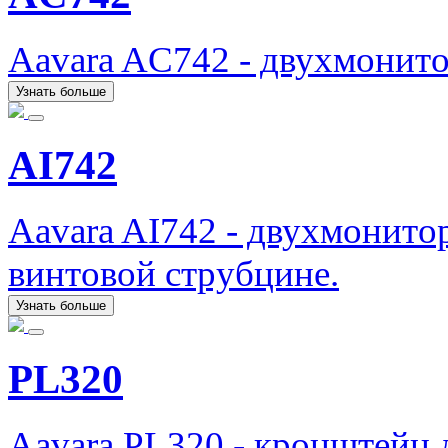
Aavara AC742 - двухмонит
Узнать больше
AI742
Aavara AI742 - двухмонито
винтовой струбцине.
Узнать больше
PL320
Aavara PL320 - кронштейн 