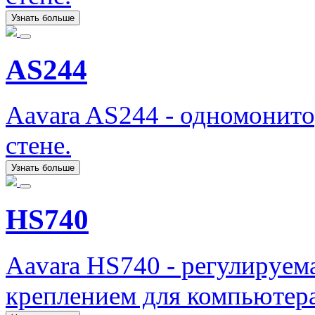
Узнать больше
AS244
Aavara AS244 - одномонит
стене.
Узнать больше
HS740
Aavara HS740 - регулируема
креплением для компьютера