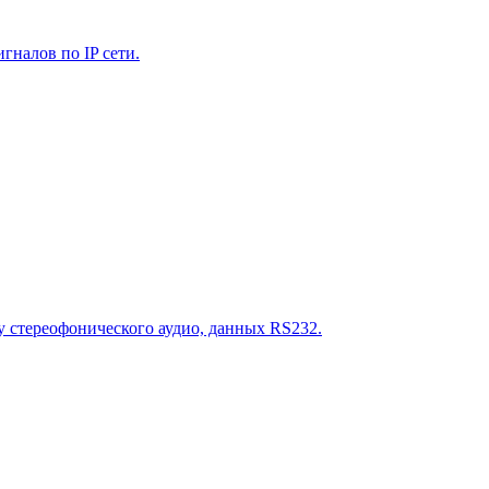
гналов по IP сети.
у стереофонического аудио, данных RS232.