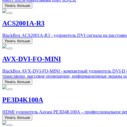
Узнать больше
ACS2001A-R3
BlackBox ACS2001A-R3 - удлинитель DVI сигнала на расстояние
Узнать больше
AVX-DVI-FO-MINI
BlackBox AVX-DVI-FO-MINI - компактный удлинитель DVI-D сиг
трансляции, массовое оповещение, информационные экраны н
Узнать больше
PE3D4K100A
HDMI удлинитель Aavara PE3D4K100A – профессиональное решен
Узнать больше