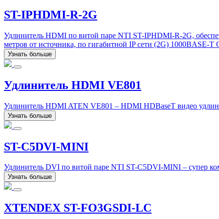
ST-IPHDMI-R-2G
Удлинитель HDMI по витой паре NTI ST-IPHDMI-R-2G, обеспеч
метров от источника, по гигабитной IP сети (2G) 1000BASE-T G
Узнать больше
Удлинитель HDMI VE801
Удлинитель HDMI ATEN VE801 – HDMI HDBaseT видео удлините
Узнать больше
ST-C5DVI-MINI
Удлинитель DVI по витой паре NTI ST-C5DVI-MINI – супер ком
Узнать больше
XTENDEX ST-FO3GSDI-LC