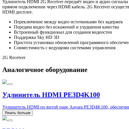
Удлинитель HDMI 2G Receiver передаёт видео и аудио сигналы 
прямом подключении через HDMI кабель. 2G Receiver
осуществ
HDMI дисплее.
Переключение между видео источниками без задержек
Передача видео без искажений и ухудшения качества
Встроенный функционал для создания видеостен
Поддержка Sky HD 3D
Простота установки обновлений программного обеспече
Совместимость с ведущими системами управления
2G Receiver
Аналогичное оборудование
Удлинитель HDMI PE3D4K100
Удлинитель HDMI по витой паре Aavara PE3D4K100, обеспечива
Узнать больше