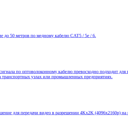
 до 50 метров по медному кабелю CAT5 / 5e / 6.
нала по оптоволоконному кабелю превосходно подходит для при
а транспортных узлах или промышленных предприятиях.
ие для передачи видео в разрешении 4Kx2K (4096x2160p) на ра