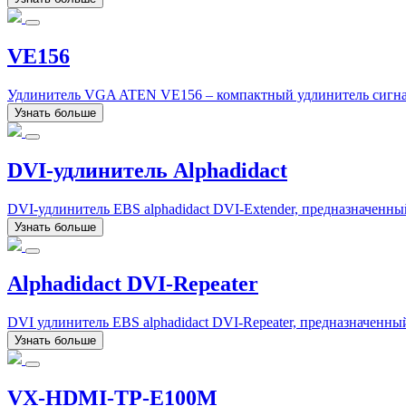
VE156
Удлинитель VGA ATEN VE156 – компактный удлинитель сигна
Узнать больше
DVI-удлинитель Alphadidact
DVI-удлинитель EBS alphadidact DVI-Extender, предназначенны
Узнать больше
Alphadidact DVI-Repeater
DVI удлинитель EBS alphadidact DVI-Repeater, предназначенны
Узнать больше
VX-HDMI-TP-E100M