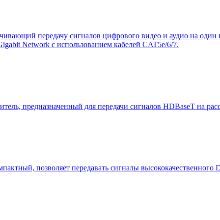
ивающий передачу сигналов цифрового видео и аудио на один и
igabit Network с использованием кабелей CAT5e/6/7.
ль, предназначенный для передачи сигналов HDBaseT на расст
пактный, позволяет передавать сигналы высококачественного D