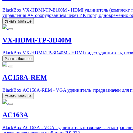
BlackBox VX-HDMI-TP-E100M - HDMI удлинитель (комплект тра
управления AV оборудованием через ИК порт, одновременно об
Узнать больше
VX-HDMI-TP-3D40M
BlackBox VX-HDMI-TP-3D40M - HDMI видео удлинитель, позво
Узнать больше
AC158A-REM
BlackBox AC158A-REM - VGA удлинитель предназначен для пер
Узнать больше
AC163A
BlackBox AC163A - VGA - удлинитель позволяет легко транслир
имеет последовательный порт RS-232