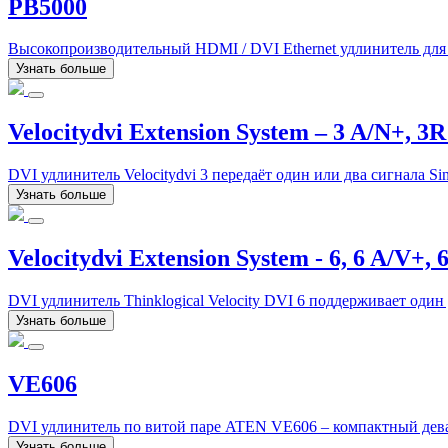
PB5000
Высокопроизводительный HDMI / DVI Ethernet удлинитель для с
Узнать больше
Velocitydvi Extension System – 3 A/N+, 3
DVI удлинитель Velocitydvi 3 передаёт один или два сигнала Sin
Узнать больше
Velocitydvi Extension System - 6, 6 A/V+, 
DVI удлинитель Thinklogical Velocity DVI 6 поддерживает оди
Узнать больше
VE606
DVI удлинитель по витой паре ATEN VE606 – компактный дева
Узнать больше