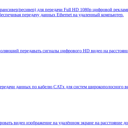
нсивер/ресивер) для передачи Full HD 1080p цифровой рекламы
еспечивая передачу данных Ethernet на удаленный компьютер.
ляющий передавать сигналы цифрового HD видео на расстояние
едачи данных по кабелю CATx для систем широкополосного вещ
овать видео изображение на удалённом экране на расстояние до