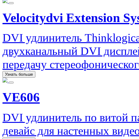
Velocitydvi Extension Sy
DVI удлинитель Thinklogica
двухканальный DVI диспле
передачу стереофоническог
Узнать больше
VE606
DVI удлинитель по витой 
девайс для настенных виде