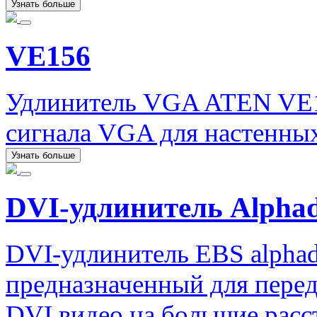
Узнать больше
VE156
Удлинитель VGA ATEN VE1
сигнала VGA для настенных
Узнать больше
DVI-удлинитель Alphad
DVI-удлинитель EBS alphad
предназначенный для перед
DVI видео на большие расс