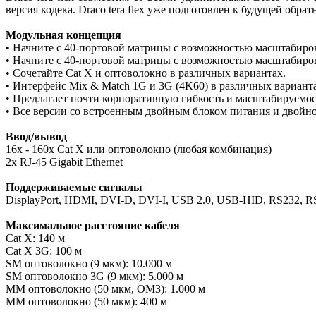
версия кодека. Draco tera flex уже подготовлен к будущей обра
Модульная концепция
• Начните с 40-портовой матрицы с возможностью масштабиро
• Начните с 40-портовой матрицы с возможностью масштабиро
• Сочетайте Cat X и оптоволокно в различных вариантах.
• Интерфейс Mix & Match 1G и 3G (4K60) в различных вариант
• Предлагает почти корпоративную гибкость и масштабируемос
• Все версии со встроенным двойным блоком питания и двойно
Ввод/вывод
16x - 160x Cat X или оптоволокно (любая комбинация)
2x RJ-45 Gigabit Ethernet
Поддерживаемые сигналы
DisplayPort, HDMI, DVI-D, DVI-I, USB 2.0, USB-HID, RS232, R
Максимальное расстояние кабеля
Cat X: 140 м
Cat X 3G: 100 м
SM оптоволокно (9 мкм): 10.000 м
SM оптоволокно 3G (9 мкм): 5.000 м
MM оптоволокно (50 мкм, OM3): 1.000 м
MM оптоволокно (50 мкм): 400 м