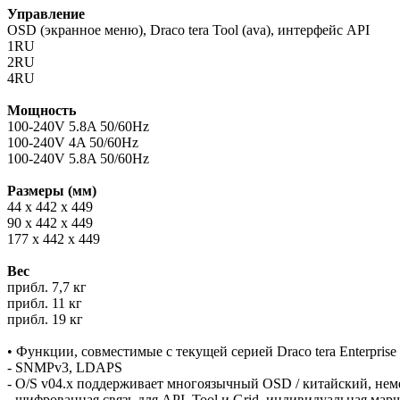
Управление
OSD (экранное меню), Draco tera Tool (ava), интерфейс API
1RU
2RU
4RU
Мощность
100-240V 5.8A 50/60Hz
100-240V 4A 50/60Hz
100-240V 5.8A 50/60Hz
Размеры (мм)
44 x 442 x 449
90 x 442 x 449
177 x 442 x 449
Вес
прибл. 7,7 кг
прибл. 11 кг
прибл. 19 кг
• Функции, совместимые с текущей серией Draco tera Enterprise
- SNMPv3, LDAPS
- O/S v04.x поддерживает многоязычный OSD / китайский, нем
- шифрованная связь для API, Tool и Grid, индивидуальная ма