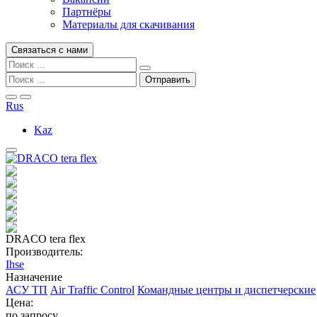
Партнёры
Материалы для скачивания
Связаться с нами
Rus
Kaz
DRACO tera flex
Производитель:
Ihse
Назначение
АСУ ТП
Air Traffic Control
Командные центры и диспетчерские
Цена:
по запросу