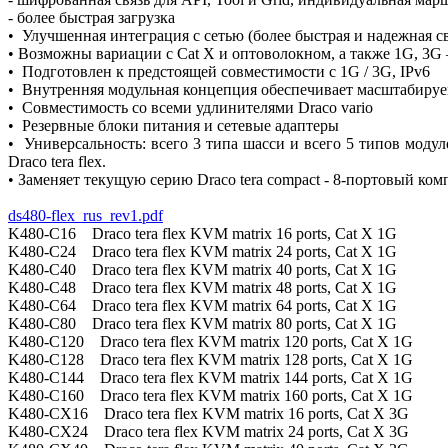
- более быстрая загрузка
• Улучшенная интеграция с сетью (более быстрая и надежная свя
• Возможны вариации с Cat X и оптоволокном, а также 1G, 3
• Подготовлен к предстоящей совместимости с 1G / 3G, IPv6
• Внутренняя модульная концепция обеспечивает масштабируе
• Совместимость со всеми удлинителями Draco vario
• Резервные блоки питания и сетевые адаптеры
• Универсальность: всего 3 типа шасси и всего 5 типов моду
Draco tera flex.
• Заменяет текущую серию Draco tera compact - 8-портовый ко
ds480-flex_rus_rev1.pdf
K480-C16 Draco tera flex KVM matrix 16 ports, Cat X 1G
K480-C24 Draco tera flex KVM matrix 24 ports, Cat X 1G
K480-C40 Draco tera flex KVM matrix 40 ports, Cat X 1G
K480-C48 Draco tera flex KVM matrix 48 ports, Cat X 1G
K480-C64 Draco tera flex KVM matrix 64 ports, Cat X 1G
K480-C80 Draco tera flex KVM matrix 80 ports, Cat X 1G
K480-C120 Draco tera flex KVM matrix 120 ports, Cat X 1G
K480-C128 Draco tera flex KVM matrix 128 ports, Cat X 1G
K480-C144 Draco tera flex KVM matrix 144 ports, Cat X 1G
K480-C160 Draco tera flex KVM matrix 160 ports, Cat X 1G
K480-CX16 Draco tera flex KVM matrix 16 ports, Cat X 3G
K480-CX24 Draco tera flex KVM matrix 24 ports, Cat X 3G