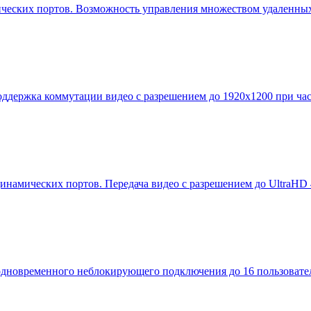
мических портов. Возможность управления множеством удаленных
держка коммутации видео с разрешением до 1920x1200 при часто
амических портов. Передача видео с разрешением до UltraHD 4
овременного неблокирующего подключения до 16 пользователе