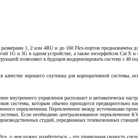
 размерами 1, 2 или 4RU и до 160 Flex-портов предназначена 
огий 1G и 3G в одном устройстве, а также интерфейсов Cat X и
рукцией позволяют в будущем модернизировать систему с 40 пор
 в качестве хорошего спутника для корпоративной системы, и
ние внутреннего управления распознает и автоматически настро
иков системы, которым обычно приходится предварительно нас
енного переключения. Переключение между источниками происхо
истемах. Если необходимо централизованное переключение KVM,
производственных студий, передвижных телевизионных станций, 
. Все, о чем нужно позаботиться, - это правильная скорость со