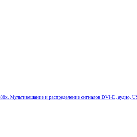
88x. Мультивещание и распределение сигналов DVI-D, аудио, US