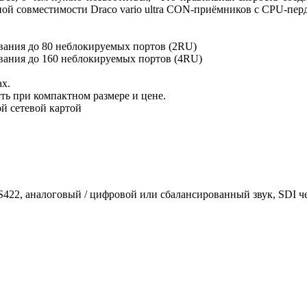
тной совместимости Draco vario ultra CON-приёмников с CPU-перд
вания до 80 неблокируемых портов (2RU)
вания до 160 неблокируемых портов (4RU)
ах.
ть при компактном размере и цене.
й сетевой картой
S422, аналоговый / цифровой или сбалансированный звук, SDI че