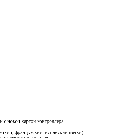
 и с новой картой контроллера
ецкий, французский, испанский языки)
ршрутизация протоколов