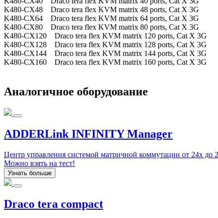
K480-CX40 Draco tera flex KVM matrix 40 ports, Cat X 3G
K480-CX48 Draco tera flex KVM matrix 48 ports, Cat X 3G
K480-CX64 Draco tera flex KVM matrix 64 ports, Cat X 3G
K480-CX80 Draco tera flex KVM matrix 80 ports, Cat X 3G
K480-CX120 Draco tera flex KVM matrix 120 ports, Cat X 3G
K480-CX128 Draco tera flex KVM matrix 128 ports, Cat X 3G
K480-CX144 Draco tera flex KVM matrix 144 ports, Cat X 3G
K480-CX160 Draco tera flex KVM matrix 160 ports, Cat X 3G
Аналогичное оборудование
ADDERLink INFINITY Manager
Центр управления системой матричной коммутации от 24x до 2
Можно взять на тест!
Узнать больше
Draco tera compact