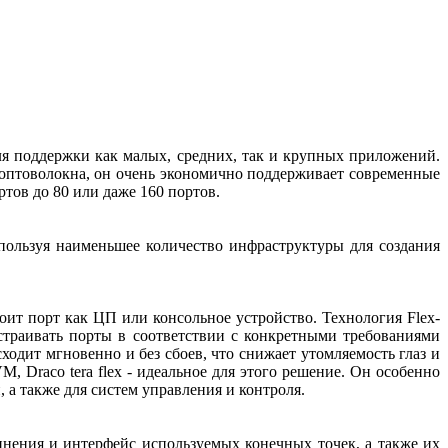
для поддержки как малых, средних, так и крупных приложений.
 оптоволокна, он очень экономично поддерживает современные
тов до 80 или даже 160 портов.
спользуя наименьшее количество инфраструктуры для создания
ит порт как ЦП или консольное устройство. Технология Flex-
траивать порты в соответствии с конкретными требованиями
дит мгновенно и без сбоев, что снижает утомляемость глаз и
 Draco tera flex - идеальное для этого решение. Он особенно
а также для систем управления и контроля.
единения и интерфейс используемых конечных точек, а также их