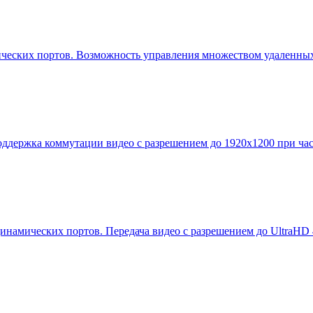
мических портов. Возможность управления множеством удаленных
держка коммутации видео с разрешением до 1920x1200 при часто
амических портов. Передача видео с разрешением до UltraHD 4