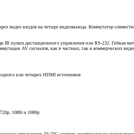
рех видео входов на четыре видеовыхода. Коммутатор совмести
и IR пульта дистанционного управления или RS-232. Гибкая ма
ммутации AV сигналов, как в частных, так и коммерческих виде
с одного или четырех HDMI источников
 720p, 1080i и 1080p
онного управления, 5V DC адаптер, инструкция по эксплуатац