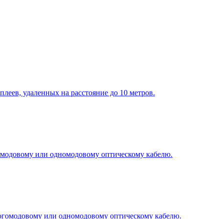
еев, удаленных на расстояние до 10 метров.
модовому или одномодовому оптическому кабелю.
огомодовому или одномодовому оптическому кабелю.