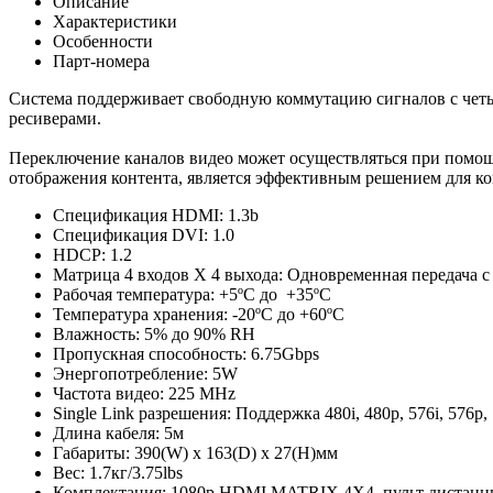
Описание
Характеристики
Особенности
Парт-номера
Система поддерживает свободную коммутацию сигналов с четы
ресиверами.
Переключение каналов видео может осуществляться при помощ
отображения контента, является эффективным решением для ко
Спецификация HDMI: 1.3b
Спецификация DVI: 1.0
HDCP: 1.2
Матрица 4 входов X 4 выхода: Одновременная передача 
Рабочая температура: +5ºC до +35ºC
Температура хранения: -20ºC до +60ºC
Влажность: 5% до 90% RH
Пропускная способность: 6.75Gbps
Энергопотребление: 5W
Частота видео: 225 MHz
Single Link разрешения: Поддержка 480i, 480p, 576i, 576p,
Длина кабеля: 5м
Габариты: 390(W) x 163(D) x 27(H)мм
Вес: 1.7кг/3.75lbs
Комплектация: 1080p HDMI MATRIX 4X4, пульт дистанци