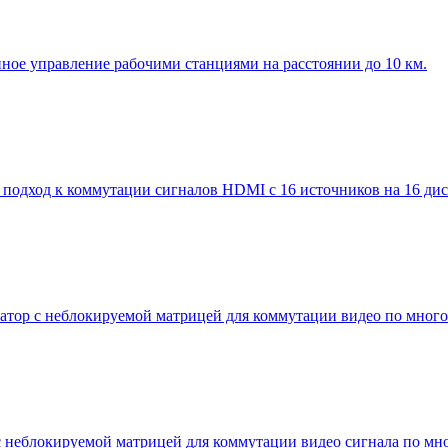
ое управление рабочими станциями на расстоянии до 10 км.
дход к коммутации сигналов HDMI с 16 источников на 16 диспл
ор с неблокируемой матрицей для коммутации видео по много
неблокируемой матрицей для коммутации видео сигнала по мн