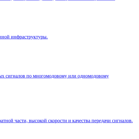
нной инфраструктуры.
ых сигналов по многомодовому или одномодовому
ной части, высокой скорости и качества передачи сигналов.