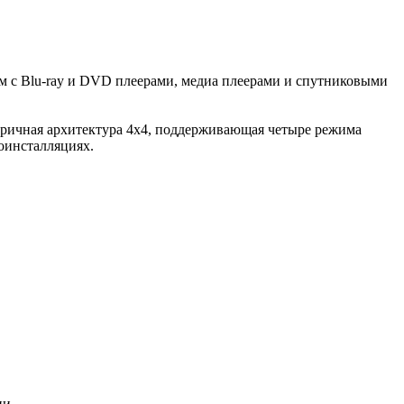
м с Blu-ray и DVD плеерами, медиа плеерами и спутниковыми
тричная архитектура 4x4, поддерживающая четыре режима
оинсталляциях.
ии