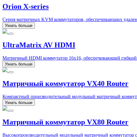
Orion X-series
Серия матричных KVM коммутаторов, обеспечивающих удаленн
Узнать больше
UltraMatrix AV HDMI
Матричный HDMI коммутатор 16x16, обеспечивающий гибкий по
Узнать больше
Матричный коммутатор VX40 Router
Компактный производительный модульный матричный коммутат
Узнать больше
Матричный коммутатор VX80 Router
Высокопроизводительный модульный матричный коммутатор с 