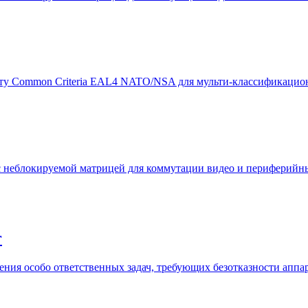
у Common Criteria EAL4 NATO/NSA для мульти-классификацио
 неблокируемой матрицей для коммутации видео и периферийн
r
я особо ответственных задач, требующих безотказности аппарат