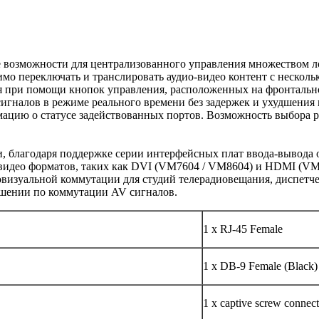
озможности для централизованного управления множеством ло
мо переключать и транслировать аудио-видео контент с несколь
я при помощи кнопок управления, расположенных на фронтальн
игналов в режиме реального времени без задержек и ухудшения
ацию о статусе задействованных портов. Возможность выбора 
благодаря поддержке серии интерфейсных плат ввода-вывода о
 видео форматов, таких как DVI (VM7604 / VM8604) и HDMI (V
визуальной коммутации для студий телерадиовещания, диспетче
ешении по коммутации AV сигналов.
1 x RJ-45 Female
1 x DB-9 Female (Black)
1 x captive screw connect