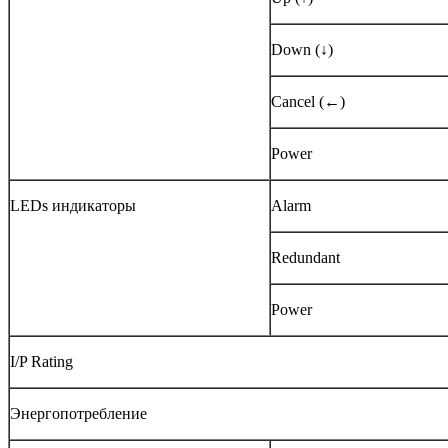
Down (↓)
Cancel (←)
Power
LEDs индикаторы
Alarm
Redundant
Power
I/P Rating
Энергопотребление