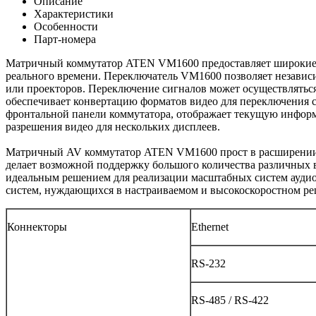
Описание
Характеристики
Особенности
Парт-номера
Матричный коммутатор ATEN VM1600 предоставляет широкие в
реального времени. Переключатель VM1600 позволяет независи
или проекторов. Переключение сигналов может осуществлятьс
обеспечивает конвертацию форматов видео для переключения с
фронтальной панели коммутатора, отображает текущую информ
разрешения видео для нескольких дисплеев.
Матричный AV коммутатор ATEN VM1600 прост в расширении, 
делает возможной поддержку большого количества различных
идеальным решением для реализации масштабных систем аудио
систем, нуждающихся в настраиваемом и высокоскоростном р
Коннекторы
Ethernet
RS-232
RS-485 / RS-422