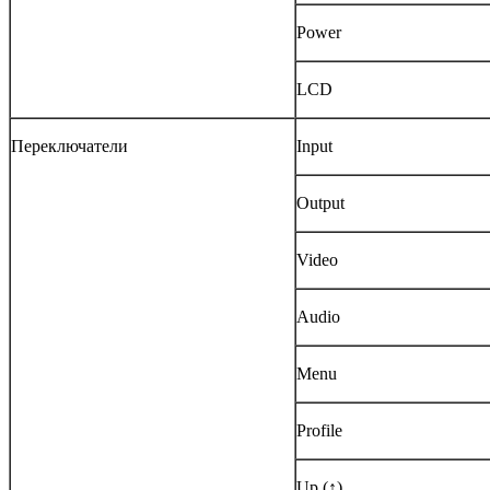
Power
LCD
Переключатели
Input
Output
Video
Audio
Menu
Profile
Up (↑)