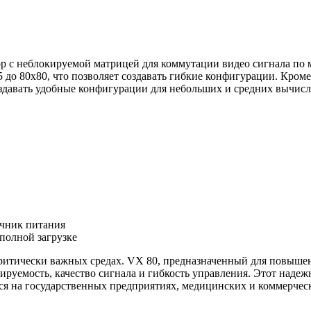
р с неблокируемой матрицей для коммутации видео сигнала по
до 80x80, что позволяет создавать гибкие конфигурации. Кроме
создавать удобные конфигурации для небольших и средних вычисл
очник питания
полной загрузке
критически важных средах. VX 80, предназначенный для повыш
ируемость, качество сигнала и гибкость управления. Этот над
тся на государственных предприятиях, медицинских и коммерчес