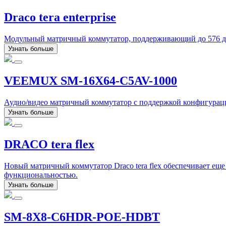
Draco tera enterprise
Модульный матричный коммутатор, поддерживающий до 576 дин
Узнать больше
VEEMUX SM-16X64-C5AV-1000
Аудио/видео матричный коммутатор с поддержкой конфигураций
Узнать больше
DRACO tera flex
Новый матричный коммутатор Draco tera flex обеспечивает ещ
функциональностью.
Узнать больше
SM-8X8-C6HDR-POE-HDBT