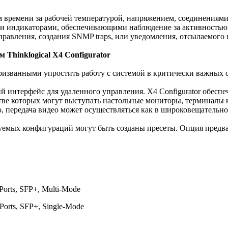
м времени за рабочей температурой, напряжением, соединениям
и индикаторами, обеспечивающими наблюдение за активностью
равления, создания SNMP traps, или уведомления, отсылаемого 
Thinklogical X4 Configurator
изванными упростить работу с системой в критически важных с
ский интерфейс для удаленного управления. X4 Configurator обе
тве которых могут выступать настольные мониторы, терминалы 
, передача видео может осуществляться как в широковещательно
буемых конфигураций могут быть созданы пресеты. Опция предв
Ports, SFP+, Multi-Mode
 Ports, SFP+, Single-Mode