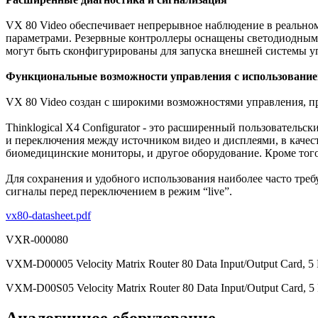
VX 80 Video обеспечивает непрерывное наблюдение в реально
параметрами. Резервные контроллеры оснащены светодиодным
могут быть сконфигурированы для запуска внешней системы уп
Функциональные возможности управления с использованием 
VX 80 Video создан с широкими возможностями управления, пр
Thinklogical X4 Configurator - это расширенный пользователь
и переключения между источником видео и дисплеями, в качес
биомедицинские мониторы, и другое оборудование. Кроме того
Для сохранения и удобного использования наиболее часто тре
сигналы перед переключением в режим “live”.
vx80-datasheet.pdf
VXR-000080
VXM-D00005 Velocity Matrix Router 80 Data Input/Output Card, 5 
VXM-D00S05 Velocity Matrix Router 80 Data Input/Output Card, 5
Аналогичное оборудование