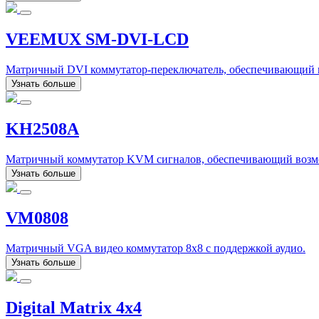
VEEMUX SM-DVI-LCD
Матричный DVI коммутатор-переключатель, обеспечивающий к
Узнать больше
KH2508A
Матричный коммутатор KVM сигналов, обеспечивающий возмож
Узнать больше
VM0808
Матричный VGA видео коммутатор 8x8 с поддержкой аудио.
Узнать больше
Digital Matrix 4x4