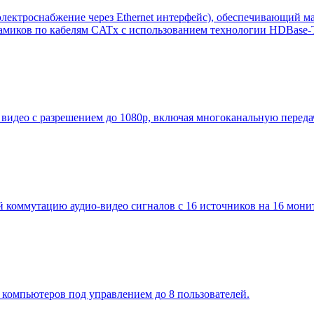
лектроснабжение через Ethernet интерфейс), обеспечивающий 
намиков по кабелям CATx с использованием технологии HDBase-
идео с разрешением до 1080p, включая многоканальную переда
оммутацию аудио-видео сигналов с 16 источников на 16 монит
омпьютеров под управлением до 8 пользователей.