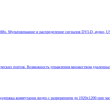
88x. Мультивещание и распределение сигналов DVI-D, аудио, US
мических портов. Возможность управления множеством удаленных
держка коммутации видео с разрешением до 1920x1200 при часто