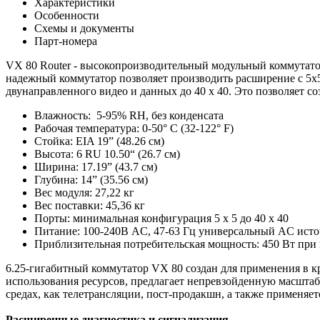
Характеристики
Особенности
Схемы и документы
Парт-номера
VX 80 Router - высокопроизводительный модульный коммутато
надежный коммутатор позволяет производить расширение с 5x5 
двунаправленного видео и данных до 40 x 40. Это позволяет 
Влажность: 5-95% RH, без конденсата
Рабочая температура: 0-50° C (32-122° F)
Стойка: EIA 19” (48.26 см)
Высота: 6 RU 10.50“ (26.7 см)
Ширина: 17.19” (43.7 см)
Глубина: 14” (35.56 см)
Вес модуля: 27,22 кг
Вес поставки: 45,36 кг
Порты: минимальная конфигурация 5 x 5 до 40 x 40
Питание: 100-240В AC, 47-63 Гц универсальный AC ист
Приблизительная потребительская мощность: 450 Вт при 
6.25-гигабитный коммутатор VX 80 создан для применения в 
использования ресурсов, предлагает непревзойденную масштаб
средах, как телетрансляции, пост-продакшн, а также применяе
Расширенные диагностика и сигнализация