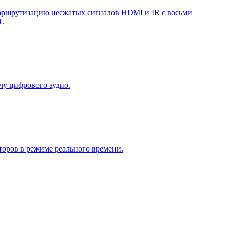
маршрутизацию несжатых сигналов HDMI и IR с восьми
T.
чу цифрового аудио.
оров в режиме реального времени.