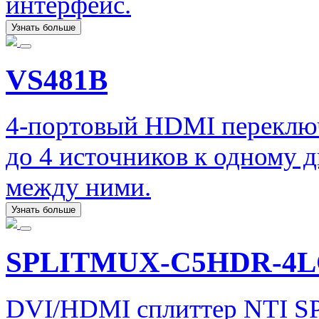
интерфейс.
Узнать больше
VS481B
4-портовый HDMI переклю
до 4 источников к одному 
между ними.
Узнать больше
SPLITMUX-C5HDR-4
DVI/HDMI сплиттер NTI